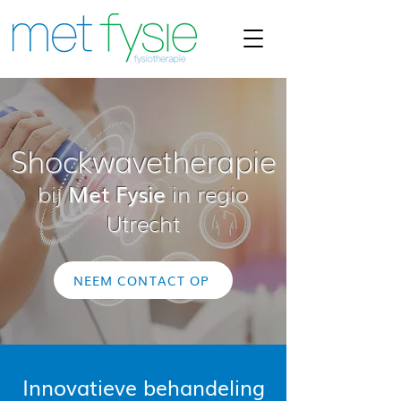
Shockwavetherapie
bij
Met Fysie
in regio
Utrecht
NEEM CONTACT OP
Innovatieve behandeling