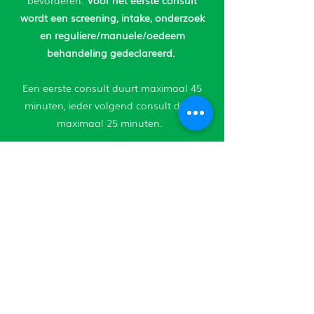
bevorderen.
Voor het eerste consult
wordt een screening, intake, onderzoek
en reguliere/manuele/oedeem
behandeling gedeclareerd.
Een eerste consult duurt maximaal 45
minuten, ieder volgend consult duurt
maximaal 25 minuten.
MAAK NU EEN AFSPRAAK.